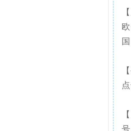
【
欧
国
【
点
【
号