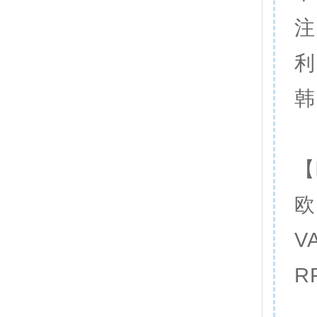
注
利
韩
【
欧
V
R