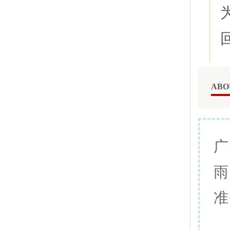
ABO
广
雨
准