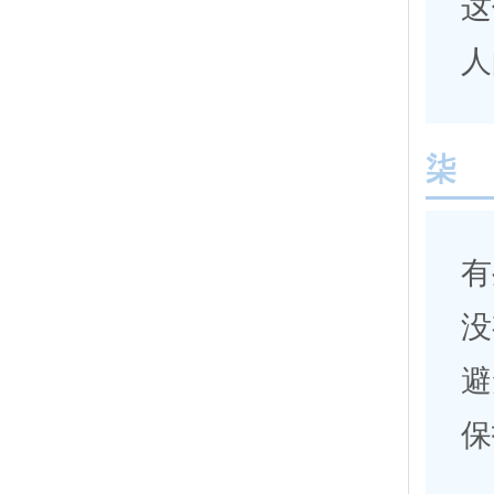
这
人
柒
有
没
避
保