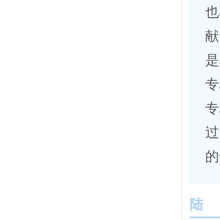
也
献
是
专
专
过
的
陆