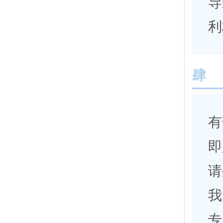
导
利
肆
有
即
请
我
专