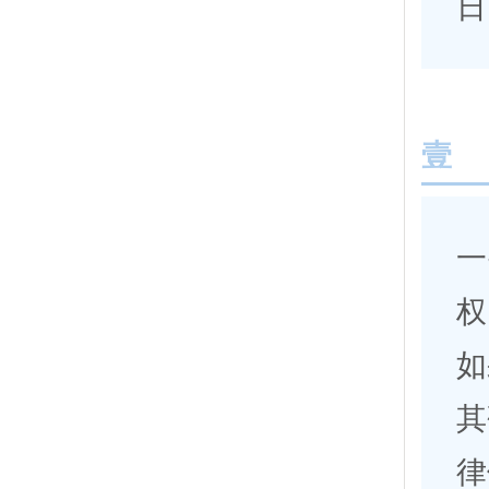
日
壹
一
权
如
其
律