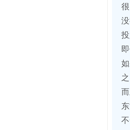
很
没
投
即
如
之
而
东
不