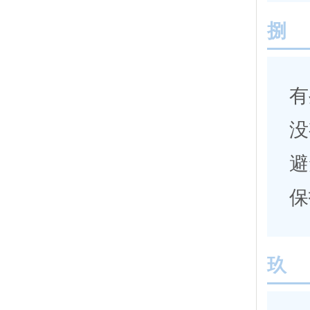
捌
有
没
避
保
玖