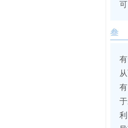
可
叁
有
从
有
于
利