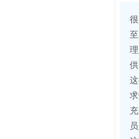
很
至
理
供
这
求
充
员