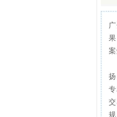
广
果
案
扬
专
交
规