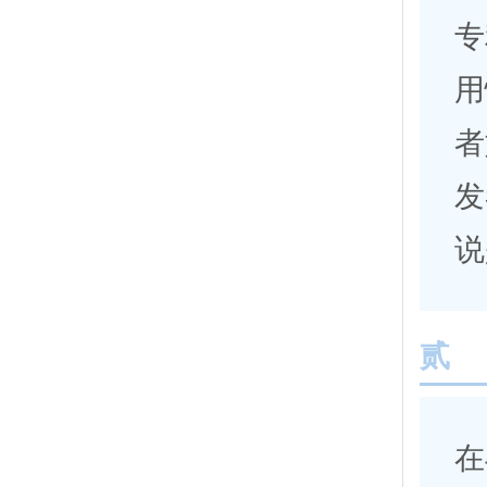
专
用
者
发
说
贰
在