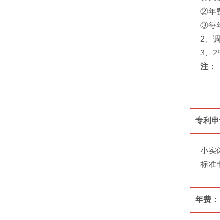
②年
③每
2、
3、
注：
专利申
小实
标准
年费：