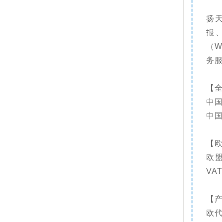
扬
报
（
务
【
中
中
【欧
欧盟
VA
【
欧