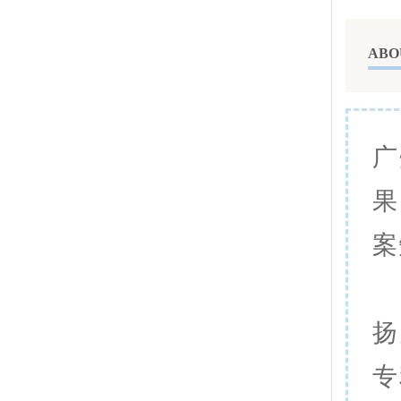
ABO
广
果
案
扬
专