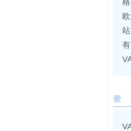
格
欧
站
有
V
壹
V