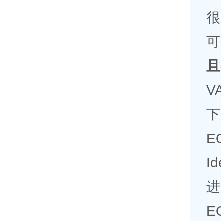
很
可
且
V
下
E
I
进
E