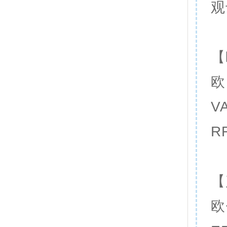
观
【
欧
V
R
【
欧