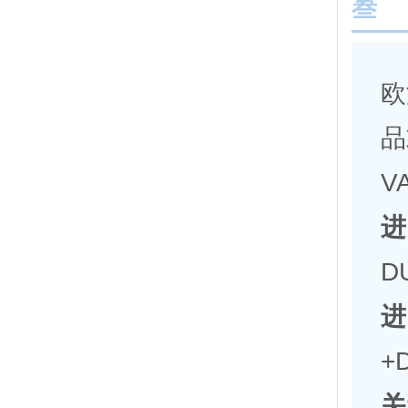
叁
欧
品
V
进
D
进
+
关