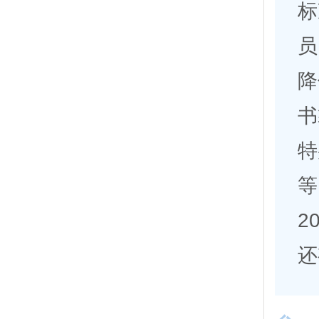
标
员
降
书
特
等
2
还