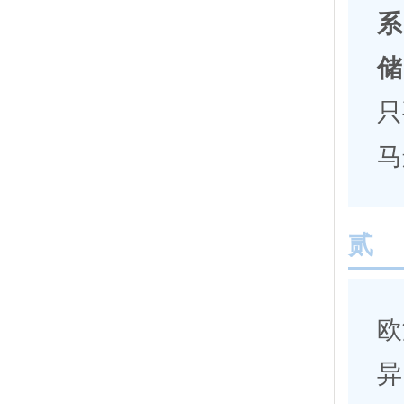
系
储
只
马
贰
欧
异