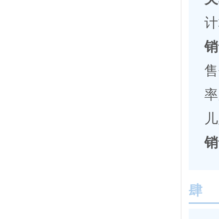
计
销
售
率
儿
销
肆