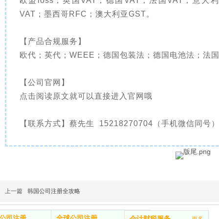
欧盟ioss；英国VAT；德国VAT；法国VAT；意大
VAT；墨西哥RFC；澳大利亚GST。
【产品合规服务】
欧代；英代；WEEE；德国包装法；德国电池法；法国
【公司官网】
点击阅读原文就可以直接进入官网哦
【联系方式】蔡先生 15218270704（手机微信同号
上一篇
韩国公司注册全攻略
公司注册
全球公司注册
更多
会计财税服务
更多