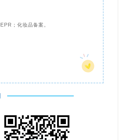
EPR；化妆品备案。
）