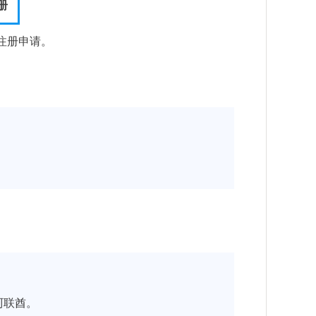
册
注册申请。
阿联酋。