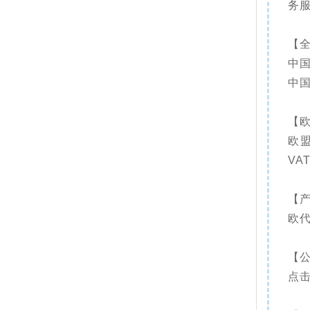
务
【
中
中
【欧
欧盟
VA
【
欧
【
点