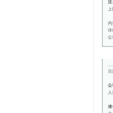
注
上
内
详
公
注
公
人
准