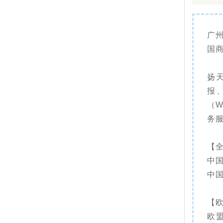
广
国
扬
报
（
务
【
中
中
【欧
欧盟